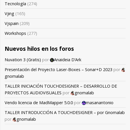
Tecnología
(274)
Vjing
(165)
Vjspain
(209)
Workshops
(277)
Nuevos hilos en los foros
Nuvation 3 (Gratis)
por
Anaideia D’Ark
Presentación del Proyecto Laser-Boxes – Sonar+D 2023
por
gnomalab
TALLER INICIACIÓN TOUCHDESIGNER – DESARROLLO DE
PROYECTOS AUDIOVISUALES
por
gnomalab
Vendo licencia de MadMapper 5.0.0
por
masanantonio
TALLER INTRODUCCIÓN A TOUCHDESIGNER – por Gnomalab
por
gnomalab