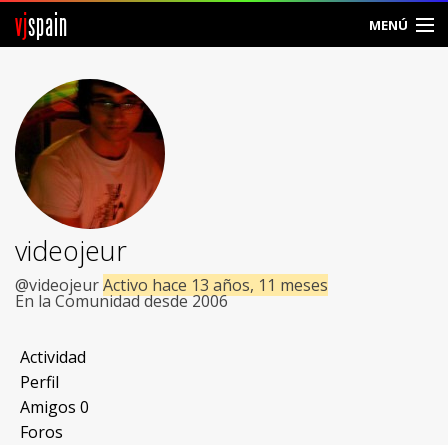
vj
spain
MENÚ
Comunidad
Foros
Noticias
Vjspain
videojeur
Ayuda
@videojeur
Activo hace 13 años, 11 meses
En la Comunidad desde 2006
Contacto
Actividad
Entrar
Perfil
Amigos
0
Crear Cuenta
Foros