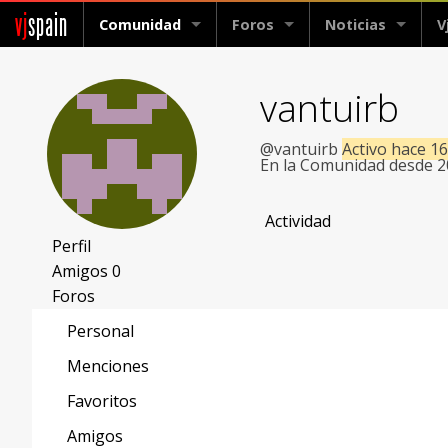
vj
spain
Comunidad
Foros
Noticias
V
vantuirb
@vantuirb
Activo hace 1
En la Comunidad desde 
Actividad
Perfil
Amigos
0
Foros
Personal
Menciones
Favoritos
Amigos