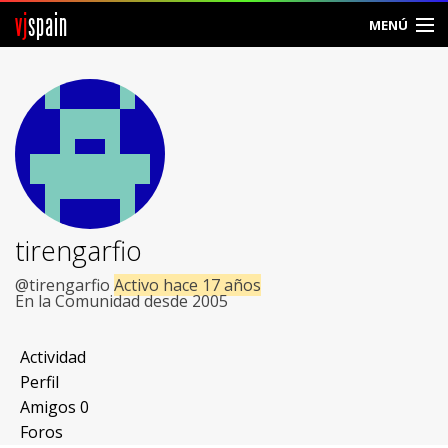
vj
spain
MENÚ
Comunidad
Foros
Noticias
Vjspain
tirengarfio
Ayuda
@tirengarfio
Activo hace 17 años
En la Comunidad desde 2005
Contacto
Actividad
Entrar
Perfil
Amigos
0
Crear Cuenta
Foros