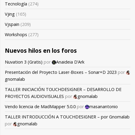
Tecnología
(274)
Vjing
(165)
Vjspain
(209)
Workshops
(277)
Nuevos hilos en los foros
Nuvation 3 (Gratis)
por
Anaideia D’Ark
Presentación del Proyecto Laser-Boxes – Sonar+D 2023
por
gnomalab
TALLER INICIACIÓN TOUCHDESIGNER – DESARROLLO DE
PROYECTOS AUDIOVISUALES
por
gnomalab
Vendo licencia de MadMapper 5.0.0
por
masanantonio
TALLER INTRODUCCIÓN A TOUCHDESIGNER – por Gnomalab
por
gnomalab