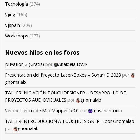
Tecnología
(274)
Vjing
(165)
Vjspain
(209)
Workshops
(277)
Nuevos hilos en los foros
Nuvation 3 (Gratis)
por
Anaideia D’Ark
Presentación del Proyecto Laser-Boxes – Sonar+D 2023
por
gnomalab
TALLER INICIACIÓN TOUCHDESIGNER – DESARROLLO DE
PROYECTOS AUDIOVISUALES
por
gnomalab
Vendo licencia de MadMapper 5.0.0
por
masanantonio
TALLER INTRODUCCIÓN A TOUCHDESIGNER – por Gnomalab
por
gnomalab