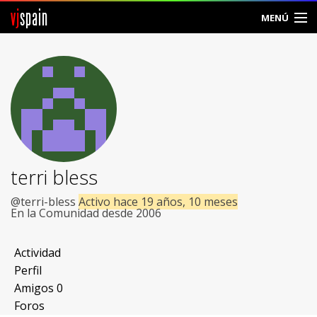
vj
spain
MENÚ
Comunidad
Foros
Noticias
Vjspain
terri bless
Ayuda
@terri-bless
Activo hace 19 años, 10 meses
En la Comunidad desde 2006
Contacto
Actividad
Entrar
Perfil
Amigos
0
Crear Cuenta
Foros