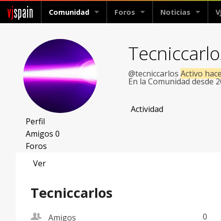
vj
spain
Comunidad
Foros
Noticias
V
Tecniccarlo
@tecniccarlos
Activo hac
En la Comunidad desde 
Actividad
Perfil
Amigos
0
Foros
Ver
Tecniccarlos
friend
0
Amigos