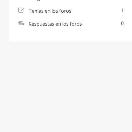
addnew
1
Temas en los foros
comments
0
Respuestas en los foros