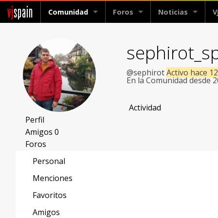
vj
spain
Comunidad
Foros
Noticias
V
sephirot_s
@sephirot
Activo hace 1
En la Comunidad desde 
Actividad
Perfil
Amigos
0
Foros
Personal
Menciones
Favoritos
Amigos