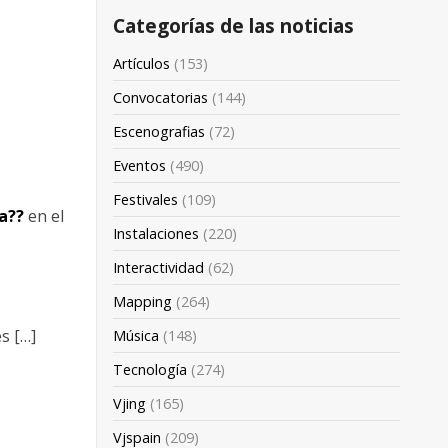
Categorías de las noticias
Artículos
(153)
Convocatorias
(144)
Escenografias
(72)
Eventos
(490)
Festivales
(109)
a??
en el
Instalaciones
(220)
Interactividad
(62)
Mapping
(264)
s […]
Música
(148)
Tecnología
(274)
Vjing
(165)
Vjspain
(209)