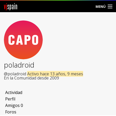
vj
spain
MENÚ
Comunidad
Foros
Noticias
Vjspain
poladroid
Ayuda
@poladroid
Activo hace 13 años, 9 meses
En la Comunidad desde 2009
Contacto
Actividad
Entrar
Perfil
Amigos
0
Crear Cuenta
Foros