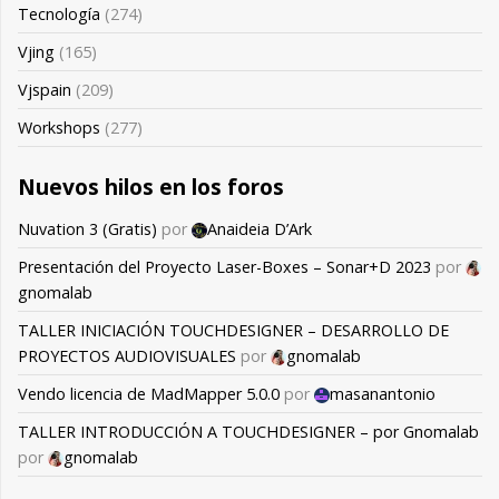
Tecnología
(274)
Vjing
(165)
Vjspain
(209)
Workshops
(277)
Nuevos hilos en los foros
Nuvation 3 (Gratis)
por
Anaideia D’Ark
Presentación del Proyecto Laser-Boxes – Sonar+D 2023
por
gnomalab
TALLER INICIACIÓN TOUCHDESIGNER – DESARROLLO DE
PROYECTOS AUDIOVISUALES
por
gnomalab
Vendo licencia de MadMapper 5.0.0
por
masanantonio
TALLER INTRODUCCIÓN A TOUCHDESIGNER – por Gnomalab
por
gnomalab