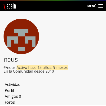
vj
spain
MENÚ
Comunidad
Foros
Noticias
Vjspain
neus
Ayuda
@neus
Activo hace 15 años, 9 meses
En la Comunidad desde 2010
Contacto
Actividad
Entrar
Perfil
Amigos
0
Crear Cuenta
Foros