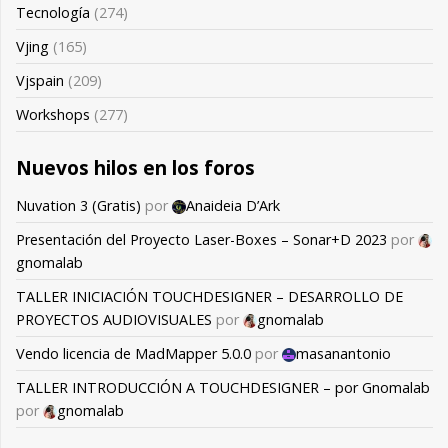
Tecnología
(274)
Vjing
(165)
Vjspain
(209)
Workshops
(277)
Nuevos hilos en los foros
Nuvation 3 (Gratis)
por
Anaideia D’Ark
Presentación del Proyecto Laser-Boxes – Sonar+D 2023
por
gnomalab
TALLER INICIACIÓN TOUCHDESIGNER – DESARROLLO DE
PROYECTOS AUDIOVISUALES
por
gnomalab
Vendo licencia de MadMapper 5.0.0
por
masanantonio
TALLER INTRODUCCIÓN A TOUCHDESIGNER – por Gnomalab
por
gnomalab