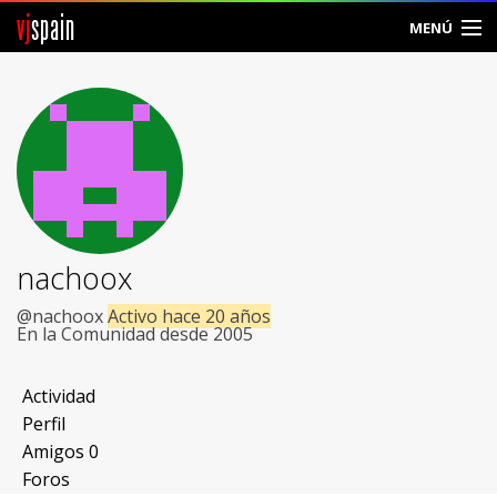
vj
spain
MENÚ
Comunidad
Foros
Noticias
Vjspain
nachoox
Ayuda
@nachoox
Activo hace 20 años
En la Comunidad desde 2005
Contacto
Actividad
Entrar
Perfil
Amigos
0
Crear Cuenta
Foros