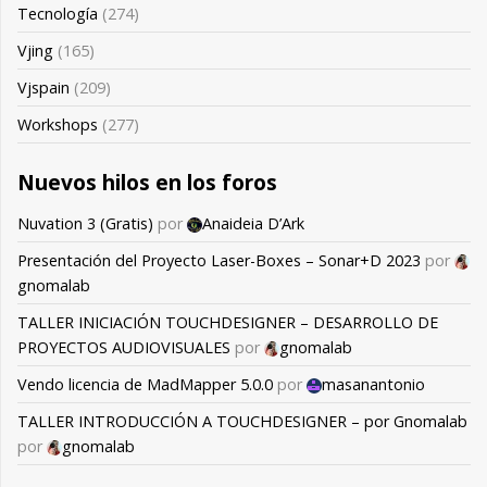
Tecnología
(274)
Vjing
(165)
Vjspain
(209)
Workshops
(277)
Nuevos hilos en los foros
Nuvation 3 (Gratis)
por
Anaideia D’Ark
Presentación del Proyecto Laser-Boxes – Sonar+D 2023
por
gnomalab
TALLER INICIACIÓN TOUCHDESIGNER – DESARROLLO DE
PROYECTOS AUDIOVISUALES
por
gnomalab
Vendo licencia de MadMapper 5.0.0
por
masanantonio
TALLER INTRODUCCIÓN A TOUCHDESIGNER – por Gnomalab
por
gnomalab