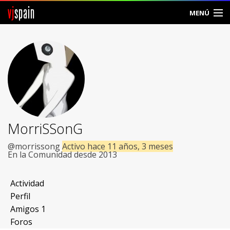
vj
spain
MENÚ
Comunidad
Foros
Noticias
Vjspain
MorriSSonG
Ayuda
@morrissong
Activo hace 11 años, 3 meses
En la Comunidad desde 2013
Contacto
Actividad
Entrar
Perfil
Amigos
1
Crear Cuenta
Foros