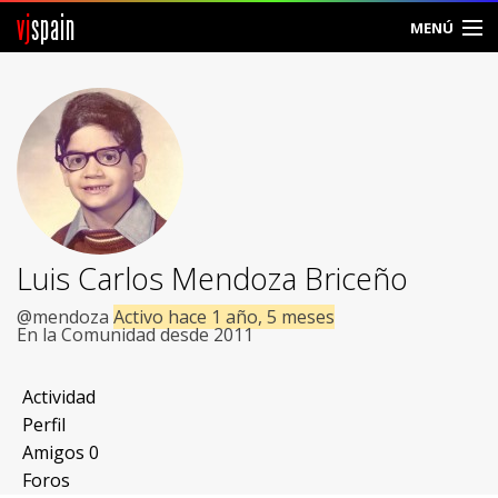
vj
spain
MENÚ
Comunidad
Foros
Noticias
Vjspain
Luis Carlos Mendoza Briceño
Ayuda
@mendoza
Activo hace 1 año, 5 meses
En la Comunidad desde 2011
Contacto
Actividad
Entrar
Perfil
Amigos
0
Crear Cuenta
Foros