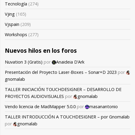
Tecnología
(274)
Vjing
(165)
Vjspain
(209)
Workshops
(277)
Nuevos hilos en los foros
Nuvation 3 (Gratis)
por
Anaideia D’Ark
Presentación del Proyecto Laser-Boxes – Sonar+D 2023
por
gnomalab
TALLER INICIACIÓN TOUCHDESIGNER – DESARROLLO DE
PROYECTOS AUDIOVISUALES
por
gnomalab
Vendo licencia de MadMapper 5.0.0
por
masanantonio
TALLER INTRODUCCIÓN A TOUCHDESIGNER – por Gnomalab
por
gnomalab