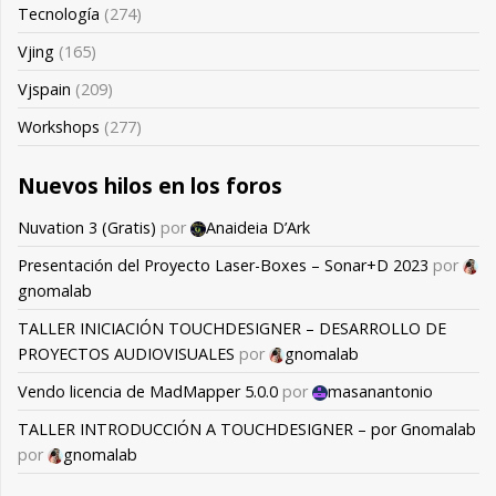
Tecnología
(274)
Vjing
(165)
Vjspain
(209)
Workshops
(277)
Nuevos hilos en los foros
Nuvation 3 (Gratis)
por
Anaideia D’Ark
Presentación del Proyecto Laser-Boxes – Sonar+D 2023
por
gnomalab
TALLER INICIACIÓN TOUCHDESIGNER – DESARROLLO DE
PROYECTOS AUDIOVISUALES
por
gnomalab
Vendo licencia de MadMapper 5.0.0
por
masanantonio
TALLER INTRODUCCIÓN A TOUCHDESIGNER – por Gnomalab
por
gnomalab