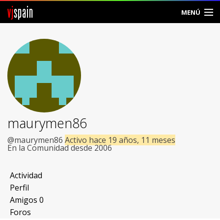
vj
spain
MENÚ
Comunidad
Foros
Noticias
Vjspain
maurymen86
Ayuda
@maurymen86
Activo hace 19 años, 11 meses
En la Comunidad desde 2006
Contacto
Actividad
Entrar
Perfil
Amigos
0
Crear Cuenta
Foros