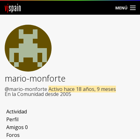
vj
spain
MENÚ
Comunidad
Foros
Noticias
Vjspain
mario-monforte
Ayuda
@mario-monforte
Activo hace 18 años, 9 meses
En la Comunidad desde 2005
Contacto
Actividad
Entrar
Perfil
Amigos
0
Crear Cuenta
Foros