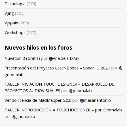
Tecnología
(274)
Vjing
(165)
Vjspain
(209)
Workshops
(277)
Nuevos hilos en los foros
Nuvation 3 (Gratis)
por
Anaideia D’Ark
Presentación del Proyecto Laser-Boxes – Sonar+D 2023
por
gnomalab
TALLER INICIACIÓN TOUCHDESIGNER – DESARROLLO DE
PROYECTOS AUDIOVISUALES
por
gnomalab
Vendo licencia de MadMapper 5.0.0
por
masanantonio
TALLER INTRODUCCIÓN A TOUCHDESIGNER – por Gnomalab
por
gnomalab