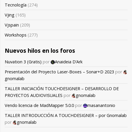
Tecnología
(274)
Vjing
(165)
Vjspain
(209)
Workshops
(277)
Nuevos hilos en los foros
Nuvation 3 (Gratis)
por
Anaideia D’Ark
Presentación del Proyecto Laser-Boxes – Sonar+D 2023
por
gnomalab
TALLER INICIACIÓN TOUCHDESIGNER – DESARROLLO DE
PROYECTOS AUDIOVISUALES
por
gnomalab
Vendo licencia de MadMapper 5.0.0
por
masanantonio
TALLER INTRODUCCIÓN A TOUCHDESIGNER – por Gnomalab
por
gnomalab