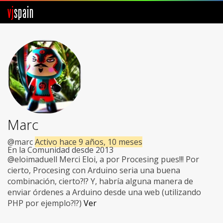
vj
spain
Comunidad
Foros
Noticias
Vjspain
Marc
Ayuda
@marc
Activo hace 9 años, 10 meses
En la Comunidad desde 2013
Contacto
@eloimaduell Merci Eloi, a por Procesing pues!!! Por
cierto, Procesing con Arduino seria una buena
Entrar
combinación, cierto?!? Y, habría alguna manera de
enviar órdenes a Arduino desde una web (utilizando
PHP por ejemplo?!?)
Ver
Crear Cuenta