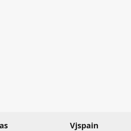
as
Vjspain