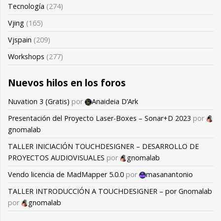
Tecnología
(274)
Vjing
(165)
Vjspain
(209)
Workshops
(277)
Nuevos hilos en los foros
Nuvation 3 (Gratis)
por
Anaideia D’Ark
Presentación del Proyecto Laser-Boxes – Sonar+D 2023
por
gnomalab
TALLER INICIACIÓN TOUCHDESIGNER – DESARROLLO DE
PROYECTOS AUDIOVISUALES
por
gnomalab
Vendo licencia de MadMapper 5.0.0
por
masanantonio
TALLER INTRODUCCIÓN A TOUCHDESIGNER – por Gnomalab
por
gnomalab