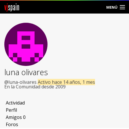
vj
spain
MENÚ
Comunidad
Foros
Noticias
Vjspain
luna olivares
Ayuda
@luna-olivares
Activo hace 14 años, 1 mes
En la Comunidad desde 2009
Contacto
Actividad
Entrar
Perfil
Amigos
0
Crear Cuenta
Foros