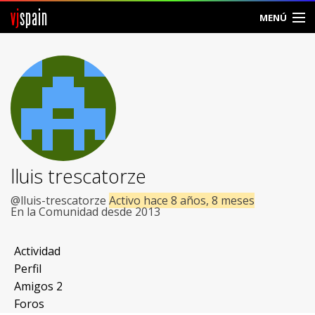
vj
spain
MENÚ
Comunidad
Foros
Noticias
Vjspain
lluis trescatorze
Ayuda
@lluis-trescatorze
Activo hace 8 años, 8 meses
En la Comunidad desde 2013
Contacto
Actividad
Entrar
Perfil
Amigos
2
Crear Cuenta
Foros