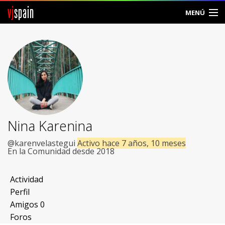
vj
spain
MENÚ
Comunidad
Foros
Noticias
Vjspain
Nina Karenina
Ayuda
@karenvelastegui
Activo hace 7 años, 10 meses
En la Comunidad desde 2018
Contacto
Actividad
Entrar
Perfil
Amigos
0
Crear Cuenta
Foros