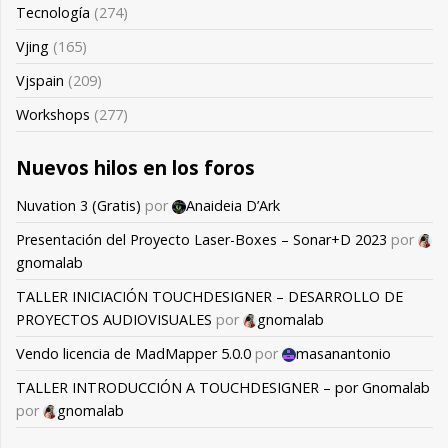
Tecnología
(274)
Vjing
(165)
Vjspain
(209)
Workshops
(277)
Nuevos hilos en los foros
Nuvation 3 (Gratis)
por
Anaideia D’Ark
Presentación del Proyecto Laser-Boxes – Sonar+D 2023
por
gnomalab
TALLER INICIACIÓN TOUCHDESIGNER – DESARROLLO DE
PROYECTOS AUDIOVISUALES
por
gnomalab
Vendo licencia de MadMapper 5.0.0
por
masanantonio
TALLER INTRODUCCIÓN A TOUCHDESIGNER – por Gnomalab
por
gnomalab