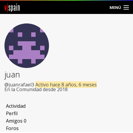
vj
spain
MENÚ
Comunidad
Foros
Noticias
Vjspain
juan
Ayuda
@juanrafael3
Activo hace 8 años, 6 meses
En la Comunidad desde 2018
Contacto
Actividad
Entrar
Perfil
Amigos
0
Crear Cuenta
Foros