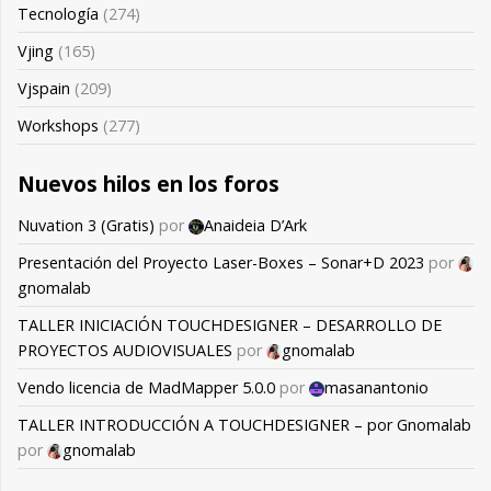
Tecnología
(274)
Vjing
(165)
Vjspain
(209)
Workshops
(277)
Nuevos hilos en los foros
Nuvation 3 (Gratis)
por
Anaideia D’Ark
Presentación del Proyecto Laser-Boxes – Sonar+D 2023
por
gnomalab
TALLER INICIACIÓN TOUCHDESIGNER – DESARROLLO DE
PROYECTOS AUDIOVISUALES
por
gnomalab
Vendo licencia de MadMapper 5.0.0
por
masanantonio
TALLER INTRODUCCIÓN A TOUCHDESIGNER – por Gnomalab
por
gnomalab