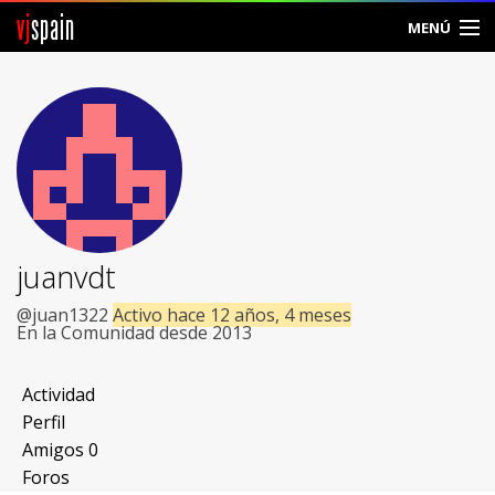
vj
spain
MENÚ
Comunidad
Foros
Noticias
Vjspain
juanvdt
Ayuda
@juan1322
Activo hace 12 años, 4 meses
En la Comunidad desde 2013
Contacto
Actividad
Entrar
Perfil
Amigos
0
Crear Cuenta
Foros