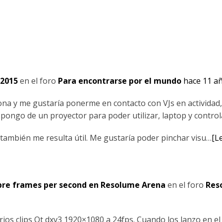
2015
en el foro
Para encontrarse por el mundo
hace 11 a
lona y me gustaría ponerme en contacto con VJs en actividad
spongo de un proyector para poder utilizar, laptop y control
 también me resulta útil. Me gustaría poder pinchar visu…
[L
bre frames per second en Resolume Arena
en el foro
Res
rios clips Qt dxv3 1920×1080 a 24fps. Cuando los lanzo en e