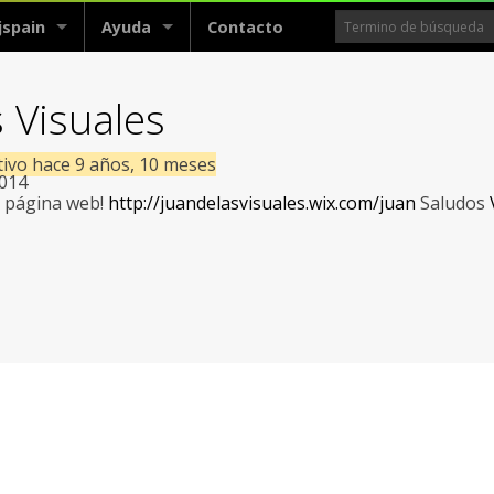
jspain
Ayuda
Contacto
 Visuales
tivo hace 9 años, 10 meses
2014
a página web!
http://juandelasvisuales.wix.com/juan
Saludos