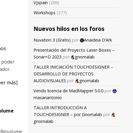
Vjspain
(209)
Workshops
(277)
Nuevos hilos en los foros
Nuvation 3 (Gratis)
por
Anaideia D’Ark
ños
Presentación del Proyecto Laser-Boxes –
Sonar+D 2023
por
gnomalab
, poder
TALLER INICIACIÓN TOUCHDESIGNER –
ador.
DESARROLLO DE PROYECTOS
AUDIOVISUALES
por
gnomalab
eer más]
Vendo licencia de MadMapper 5.0.0
por
masanantonio
TALLER INTRODUCCIÓN A
olume
TOUCHDESIGNER – por Gnomalab
por
gnomalab
l Resolume