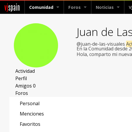
vj
spain
Comunidad
Foros
Noticias
V
Juan de Las
@juan-de-las-visuales
Ac
En la Comunidad desde 
Hola, comparto mi nuev
Actividad
Perfil
Amigos
0
Foros
Personal
Menciones
Favoritos