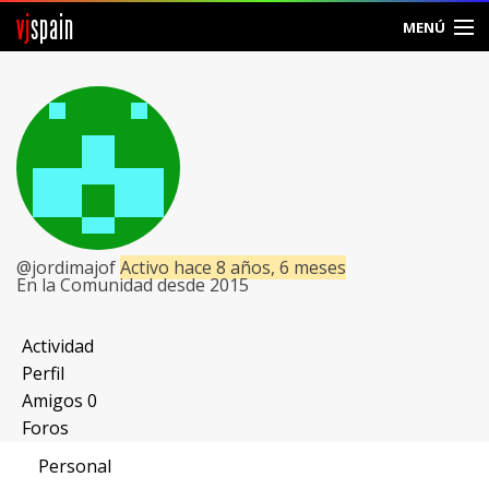
vj
spain
MENÚ
Comunidad
Foros
Noticias
Vjspain
@jordimajof
Activo hace 8 años, 6 meses
En la Comunidad desde 2015
Ayuda
Contacto
Actividad
Perfil
Entrar
Amigos
0
Foros
Crear Cuenta
Personal