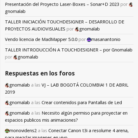
Presentación del Proyecto Laser-Boxes – Sonar+D 2023
por
gnomalab
TALLER INICIACIÓN TOUCHDESIGNER – DESARROLLO DE
PROYECTOS AUDIOVISUALES
por
gnomalab
Vendo licencia de MadMapper 5.0.0
por
masanantonio
TALLER INTRODUCCIÓN A TOUCHDESIGNER – por Gnomalab
por
gnomalab
Respuestas en los foros
gnomalab
a las
VJ – LAB BOGOTÁ COLOMBIA! 1 DE ABRIL
2019
gnomalab
a las
Crear contenidos para Pantallas de Led
gnomalab
a las
Necesito algún permiso para proyectar en
espacios publicos mis animaciones?
monovidens2
a las
Conectar Canon t3i a resolume 4 arena,
para mezclar imagenes en vivo.