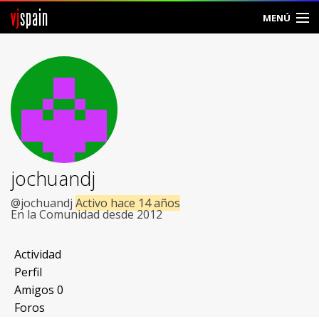
vj
spain
MENÚ
Comunidad
Foros
Noticias
Vjspain
jochuandj
Ayuda
@jochuandj
Activo hace 14 años
En la Comunidad desde 2012
Contacto
Actividad
Entrar
Perfil
Amigos
0
Crear Cuenta
Foros