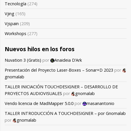
Tecnología
(274)
Vjing
(165)
Vjspain
(209)
Workshops
(277)
Nuevos hilos en los foros
Nuvation 3 (Gratis)
por
Anaideia D’Ark
Presentación del Proyecto Laser-Boxes – Sonar+D 2023
por
gnomalab
TALLER INICIACIÓN TOUCHDESIGNER – DESARROLLO DE
PROYECTOS AUDIOVISUALES
por
gnomalab
Vendo licencia de MadMapper 5.0.0
por
masanantonio
TALLER INTRODUCCIÓN A TOUCHDESIGNER – por Gnomalab
por
gnomalab