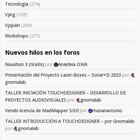
Tecnología
(274)
Vjing
(165)
Vjspain
(209)
Workshops
(277)
Nuevos hilos en los foros
Nuvation 3 (Gratis)
por
Anaideia D’Ark
Presentación del Proyecto Laser-Boxes – Sonar+D 2023
por
gnomalab
TALLER INICIACIÓN TOUCHDESIGNER – DESARROLLO DE
PROYECTOS AUDIOVISUALES
por
gnomalab
Vendo licencia de MadMapper 5.0.0
por
masanantonio
TALLER INTRODUCCIÓN A TOUCHDESIGNER – por Gnomalab
por
gnomalab