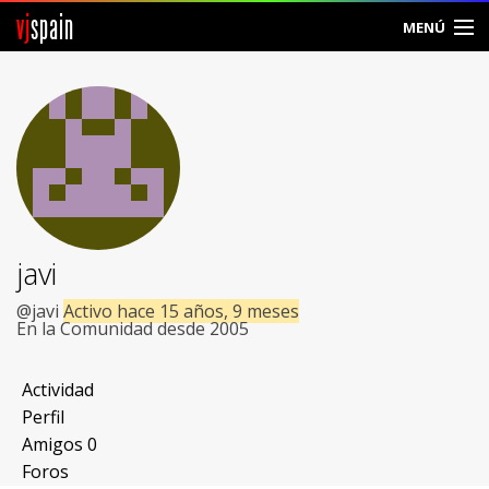
vj
spain
MENÚ
Comunidad
Foros
Noticias
Vjspain
javi
Ayuda
@javi
Activo hace 15 años, 9 meses
En la Comunidad desde 2005
Contacto
Actividad
Entrar
Perfil
Amigos
0
Crear Cuenta
Foros