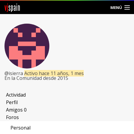
vj
spain
MENÚ
Comunidad
Foros
Noticias
Vjspain
@isierra
Activo hace 11 años, 1 mes
En la Comunidad desde 2015
Ayuda
Contacto
Actividad
Perfil
Entrar
Amigos
0
Foros
Crear Cuenta
Personal