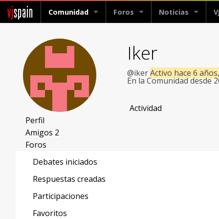
vj
spain
Comunidad
Foros
Noticias
V
Iker
@iker
Activo hace 6 años
En la Comunidad desde 
Actividad
Perfil
Amigos
2
Foros
Debates iniciados
Respuestas creadas
Participaciones
Favoritos