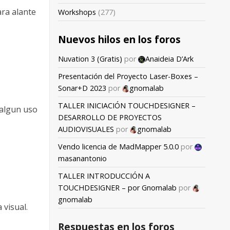
ara alante
Workshops
(277)
Nuevos hilos en los foros
Nuvation 3 (Gratis)
por
Anaideia D’Ark
Presentación del Proyecto Laser-Boxes –
Sonar+D 2023
por
gnomalab
TALLER INICIACIÓN TOUCHDESIGNER –
 algun uso
DESARROLLO DE PROYECTOS
AUDIOVISUALES
por
gnomalab
Vendo licencia de MadMapper 5.0.0
por
masanantonio
TALLER INTRODUCCIÓN A
TOUCHDESIGNER – por Gnomalab
por
gnomalab
 visual.
Respuestas en los foros