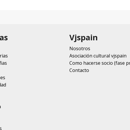
as
Vjspain
Nosotros
rias
Asociación cultural vjspain
ias
Como hacerse socio (fase p
Contacto
nes
dad
a
s