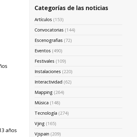
Categorías de las noticias
Artículos
(153)
Convocatorias
(144)
Escenografias
(72)
Eventos
(490)
Festivales
(109)
ños
Instalaciones
(220)
Interactividad
(62)
Mapping
(264)
Música
(148)
Tecnología
(274)
Vjing
(165)
13 años
Vjspain
(209)