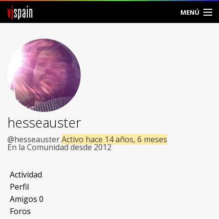
vj
spain
MENÚ
Comunidad
Foros
Noticias
Vjspain
hesseauster
Ayuda
@hesseauster
Activo hace 14 años, 6 meses
En la Comunidad desde 2012
Contacto
Actividad
Entrar
Perfil
Amigos
0
Crear Cuenta
Foros