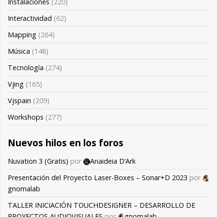
Instalaciones
(220)
Interactividad
(62)
Mapping
(264)
Música
(148)
Tecnología
(274)
Vjing
(165)
Vjspain
(209)
Workshops
(277)
Nuevos hilos en los foros
Nuvation 3 (Gratis)
por
Anaideia D’Ark
Presentación del Proyecto Laser-Boxes – Sonar+D 2023
por
gnomalab
TALLER INICIACIÓN TOUCHDESIGNER – DESARROLLO DE
PROYECTOS AUDIOVISUALES
por
gnomalab