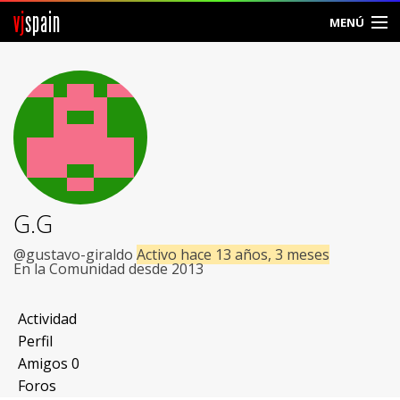
vj
spain
MENÚ
Comunidad
Foros
Noticias
Vjspain
G.G
Ayuda
@gustavo-giraldo
Activo hace 13 años, 3 meses
En la Comunidad desde 2013
Contacto
Actividad
Entrar
Perfil
Amigos
0
Crear Cuenta
Foros