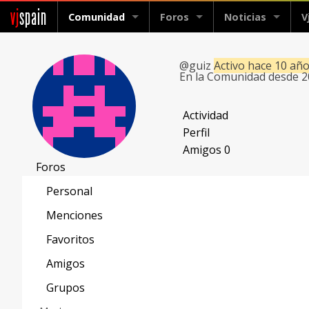
vj
spain
Comunidad
Foros
Noticias
V
@guiz
Activo hace 10 añ
En la Comunidad desde 
Actividad
Perfil
Amigos
0
Foros
Personal
Menciones
Favoritos
Amigos
Grupos