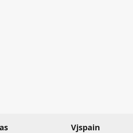
as
Vjspain