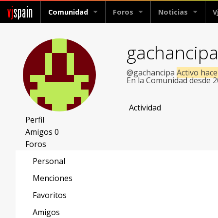
vj
spain
Comunidad
Foros
Noticias
V
gachancip
@gachancipa
Activo hac
En la Comunidad desde 
Actividad
Perfil
Amigos
0
Foros
Personal
Menciones
Favoritos
Amigos