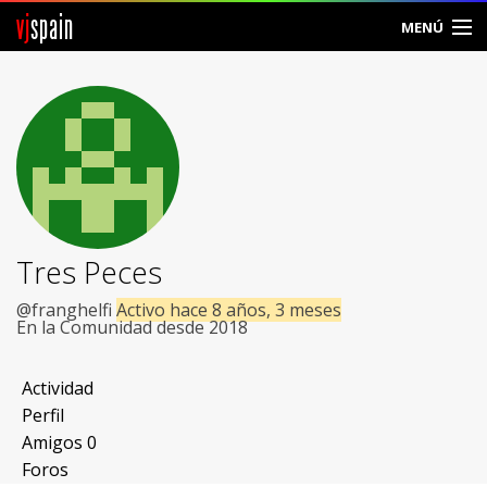
vj
spain
MENÚ
Comunidad
Foros
Noticias
Vjspain
Tres Peces
Ayuda
@franghelfi
Activo hace 8 años, 3 meses
En la Comunidad desde 2018
Contacto
Actividad
Entrar
Perfil
Amigos
0
Crear Cuenta
Foros