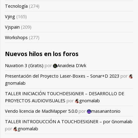
Tecnología
(274)
Vjing
(165)
Vjspain
(209)
Workshops
(277)
Nuevos hilos en los foros
Nuvation 3 (Gratis)
por
Anaideia D’Ark
Presentación del Proyecto Laser-Boxes – Sonar+D 2023
por
gnomalab
TALLER INICIACIÓN TOUCHDESIGNER – DESARROLLO DE
PROYECTOS AUDIOVISUALES
por
gnomalab
Vendo licencia de MadMapper 5.0.0
por
masanantonio
TALLER INTRODUCCIÓN A TOUCHDESIGNER – por Gnomalab
por
gnomalab