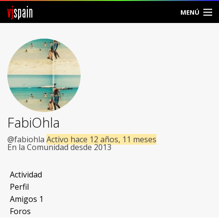
vj
spain
MENÚ
Comunidad
Foros
Noticias
Vjspain
FabiOhla
Ayuda
@fabiohla
Activo hace 12 años, 11 meses
En la Comunidad desde 2013
Contacto
Actividad
Entrar
Perfil
Amigos
1
Crear Cuenta
Foros