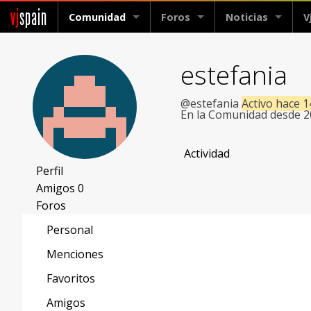
vj
spain
Comunidad
Foros
Noticias
V
estefania
@estefania
Activo hace 1
En la Comunidad desde 
Actividad
Perfil
Amigos
0
Foros
Personal
Menciones
Favoritos
Amigos