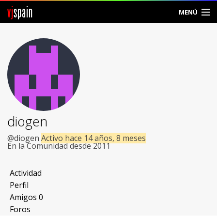
vj
spain
MENÚ
Comunidad
Foros
Noticias
Vjspain
diogen
Ayuda
@diogen
Activo hace 14 años, 8 meses
En la Comunidad desde 2011
Contacto
Actividad
Entrar
Perfil
Amigos
0
Crear Cuenta
Foros