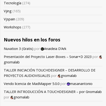
Tecnología
(274)
Vjing
(165)
Vjspain
(209)
Workshops
(277)
Nuevos hilos en los foros
Nuvation 3 (Gratis)
por
Anaideia D’Ark
Presentación del Proyecto Laser-Boxes – Sonar+D 2023
por
gnomalab
TALLER INICIACIÓN TOUCHDESIGNER – DESARROLLO DE
PROYECTOS AUDIOVISUALES
por
gnomalab
Vendo licencia de MadMapper 5.0.0
por
masanantonio
TALLER INTRODUCCIÓN A TOUCHDESIGNER – por Gnomalab
por
gnomalab