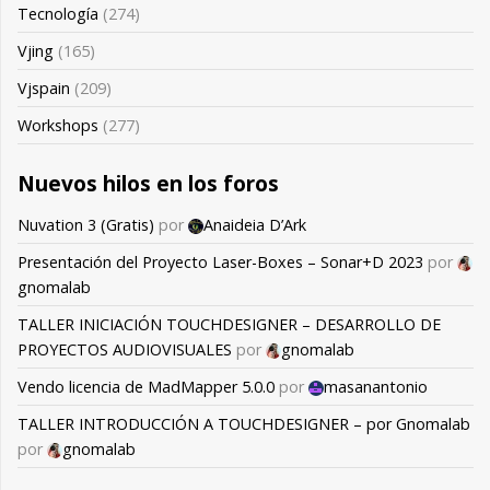
Tecnología
(274)
Vjing
(165)
Vjspain
(209)
Workshops
(277)
Nuevos hilos en los foros
Nuvation 3 (Gratis)
por
Anaideia D’Ark
Presentación del Proyecto Laser-Boxes – Sonar+D 2023
por
gnomalab
TALLER INICIACIÓN TOUCHDESIGNER – DESARROLLO DE
PROYECTOS AUDIOVISUALES
por
gnomalab
Vendo licencia de MadMapper 5.0.0
por
masanantonio
TALLER INTRODUCCIÓN A TOUCHDESIGNER – por Gnomalab
por
gnomalab