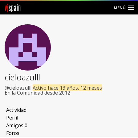
vj
spain
MENÚ
Comunidad
Foros
Noticias
Vjspain
cieloazulll
Ayuda
@cieloazulll
Activo hace 13 años, 12 meses
En la Comunidad desde 2012
Contacto
Actividad
Entrar
Perfil
Amigos
0
Crear Cuenta
Foros