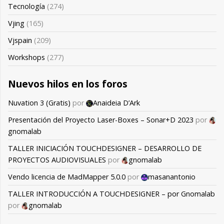
Tecnología
(274)
Vjing
(165)
Vjspain
(209)
Workshops
(277)
Nuevos hilos en los foros
Nuvation 3 (Gratis)
por
Anaideia D’Ark
Presentación del Proyecto Laser-Boxes – Sonar+D 2023
por
gnomalab
TALLER INICIACIÓN TOUCHDESIGNER – DESARROLLO DE
PROYECTOS AUDIOVISUALES
por
gnomalab
Vendo licencia de MadMapper 5.0.0
por
masanantonio
TALLER INTRODUCCIÓN A TOUCHDESIGNER – por Gnomalab
por
gnomalab