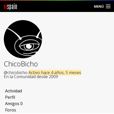
vj
spain
MENÚ
Comunidad
Foros
Noticias
Vjspain
ChicoBicho
Ayuda
@chicobicho
Activo hace 4 años, 5 meses
En la Comunidad desde 2009
Contacto
Actividad
Entrar
Perfil
Amigos
0
Crear Cuenta
Foros