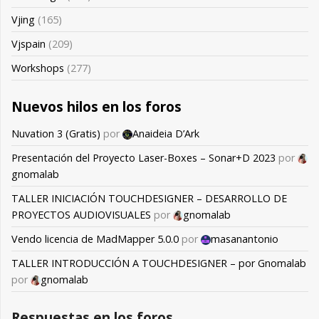
Vjing
(165)
Vjspain
(209)
Workshops
(277)
Nuevos hilos en los foros
Nuvation 3 (Gratis)
por
Anaideia D’Ark
Presentación del Proyecto Laser-Boxes – Sonar+D 2023
por
gnomalab
TALLER INICIACIÓN TOUCHDESIGNER – DESARROLLO DE
PROYECTOS AUDIOVISUALES
por
gnomalab
Vendo licencia de MadMapper 5.0.0
por
masanantonio
TALLER INTRODUCCIÓN A TOUCHDESIGNER – por Gnomalab
por
gnomalab
Respuestas en los foros