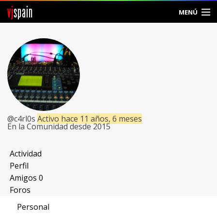
vj
spain
MENÚ
Comunidad
Foros
Noticias
Vjspain
@c4rl0s
Activo hace 11 años, 6 meses
En la Comunidad desde 2015
Ayuda
Contacto
Actividad
Perfil
Entrar
Amigos
0
Foros
Crear Cuenta
Personal