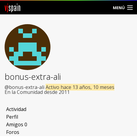
vj
spain
MENÚ
Comunidad
Foros
Noticias
Vjspain
bonus-extra-ali
Ayuda
@bonus-extra-ali
Activo hace 13 años, 10 meses
En la Comunidad desde 2011
Contacto
Actividad
Entrar
Perfil
Amigos
0
Crear Cuenta
Foros