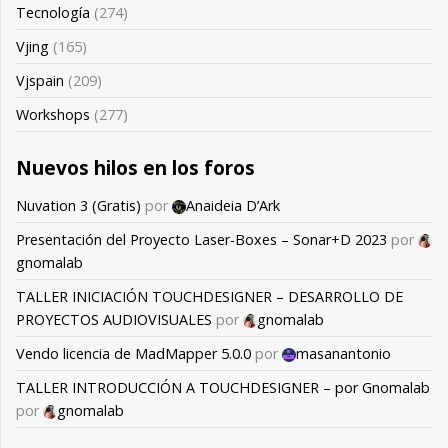
Tecnología
(274)
Vjing
(165)
Vjspain
(209)
Workshops
(277)
Nuevos hilos en los foros
Nuvation 3 (Gratis)
por
Anaideia D’Ark
Presentación del Proyecto Laser-Boxes – Sonar+D 2023
por
gnomalab
TALLER INICIACIÓN TOUCHDESIGNER – DESARROLLO DE
PROYECTOS AUDIOVISUALES
por
gnomalab
Vendo licencia de MadMapper 5.0.0
por
masanantonio
TALLER INTRODUCCIÓN A TOUCHDESIGNER – por Gnomalab
por
gnomalab