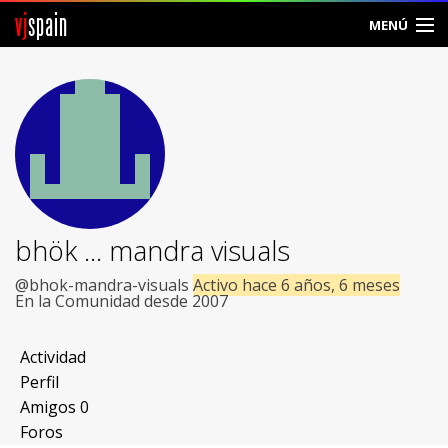
vj
spain
MENÚ
Comunidad
Foros
Noticias
Vjspain
bhök ... mandra visuals
Ayuda
@bhok-mandra-visuals
Activo hace 6 años, 6 meses
En la Comunidad desde 2007
Contacto
Actividad
Entrar
Perfil
Amigos
0
Crear Cuenta
Foros