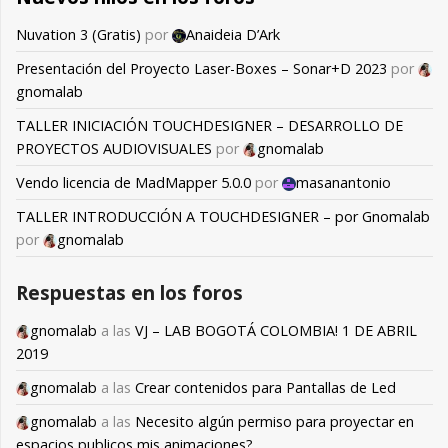
Nuvation 3 (Gratis)
por
Anaideia D’Ark
Presentación del Proyecto Laser-Boxes – Sonar+D 2023
por
gnomalab
TALLER INICIACIÓN TOUCHDESIGNER – DESARROLLO DE
PROYECTOS AUDIOVISUALES
por
gnomalab
Vendo licencia de MadMapper 5.0.0
por
masanantonio
TALLER INTRODUCCIÓN A TOUCHDESIGNER – por Gnomalab
por
gnomalab
Respuestas en los foros
gnomalab
a las
VJ – LAB BOGOTÁ COLOMBIA! 1 DE ABRIL
2019
gnomalab
a las
Crear contenidos para Pantallas de Led
gnomalab
a las
Necesito algún permiso para proyectar en
espacios publicos mis animaciones?