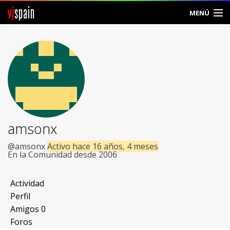
vj
spain
MENÚ
Comunidad
Foros
Noticias
Vjspain
amsonx
Ayuda
@amsonx
Activo hace 16 años, 4 meses
En la Comunidad desde 2006
Contacto
Actividad
Entrar
Perfil
Amigos
0
Crear Cuenta
Foros