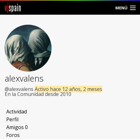
vj
spain
MENÚ
Comunidad
Foros
Noticias
Vjspain
alexvalens
Ayuda
@alexvalens
Activo hace 12 años, 2 meses
En la Comunidad desde 2010
Contacto
Actividad
Entrar
Perfil
Amigos
0
Crear Cuenta
Foros