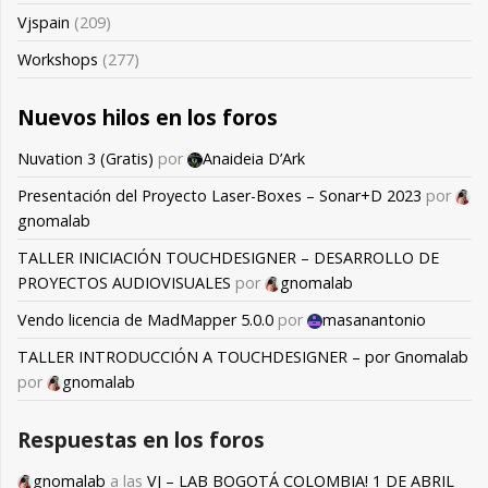
Vjspain
(209)
Workshops
(277)
Nuevos hilos en los foros
Nuvation 3 (Gratis)
por
Anaideia D’Ark
Presentación del Proyecto Laser-Boxes – Sonar+D 2023
por
gnomalab
TALLER INICIACIÓN TOUCHDESIGNER – DESARROLLO DE
PROYECTOS AUDIOVISUALES
por
gnomalab
Vendo licencia de MadMapper 5.0.0
por
masanantonio
TALLER INTRODUCCIÓN A TOUCHDESIGNER – por Gnomalab
por
gnomalab
Respuestas en los foros
gnomalab
a las
VJ – LAB BOGOTÁ COLOMBIA! 1 DE ABRIL