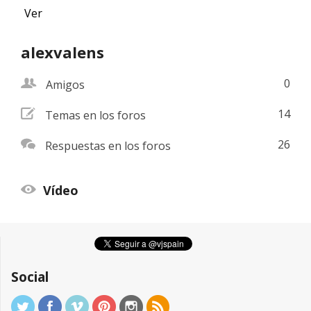
Ver
alexvalens
friend
0
Amigos
addnew
14
Temas en los foros
comments
26
Respuestas en los foros
view
Vídeo
Social