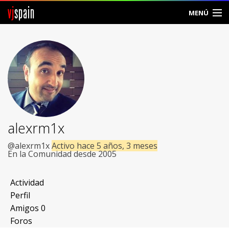
vj
spain
MENÚ
Comunidad
Foros
Noticias
Vjspain
alexrm1x
Ayuda
@alexrm1x
Activo hace 5 años, 3 meses
En la Comunidad desde 2005
Contacto
Actividad
Entrar
Perfil
Amigos
0
Crear Cuenta
Foros