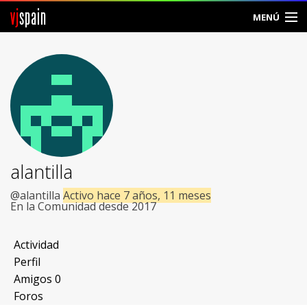
vj
spain
MENÚ
Comunidad
Foros
Noticias
Vjspain
alantilla
Ayuda
@alantilla
Activo hace 7 años, 11 meses
En la Comunidad desde 2017
Contacto
Actividad
Entrar
Perfil
Amigos
0
Crear Cuenta
Foros