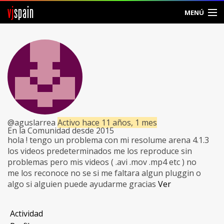
vj
spain
MENÚ
Comunidad
Foros
Noticias
Vjspain
@aguslarrea
Activo hace 11 años, 1 mes
En la Comunidad desde 2015
Ayuda
hola ! tengo un problema con mi resolume arena 4.1.3
los videos predeterminados me los reproduce sin
Contacto
problemas pero mis videos ( .avi .mov .mp4 etc ) no
me los reconoce no se si me faltara algun pluggin o
Entrar
algo si alguien puede ayudarme gracias
Ver
Crear Cuenta
Actividad