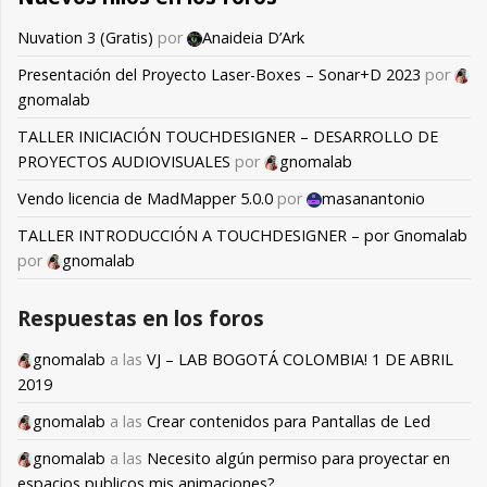
Nuvation 3 (Gratis)
por
Anaideia D’Ark
Presentación del Proyecto Laser-Boxes – Sonar+D 2023
por
gnomalab
TALLER INICIACIÓN TOUCHDESIGNER – DESARROLLO DE
PROYECTOS AUDIOVISUALES
por
gnomalab
Vendo licencia de MadMapper 5.0.0
por
masanantonio
TALLER INTRODUCCIÓN A TOUCHDESIGNER – por Gnomalab
por
gnomalab
Respuestas en los foros
gnomalab
a las
VJ – LAB BOGOTÁ COLOMBIA! 1 DE ABRIL
2019
gnomalab
a las
Crear contenidos para Pantallas de Led
gnomalab
a las
Necesito algún permiso para proyectar en
espacios publicos mis animaciones?