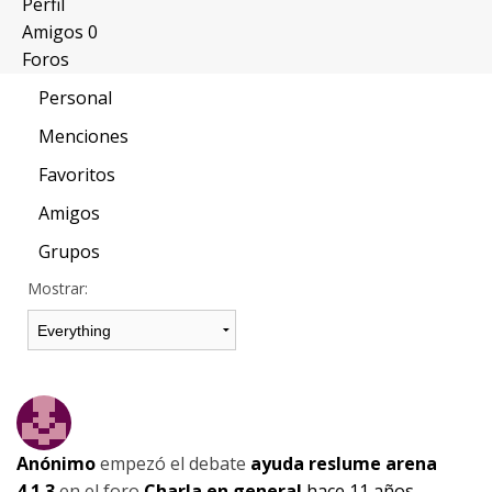
Perfil
Amigos
0
Foros
Personal
Menciones
Favoritos
Amigos
Grupos
Mostrar:
Anónimo
empezó el debate
ayuda reslume arena
4.1.3
en el foro
Charla en general
hace 11 años