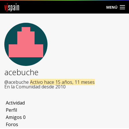
vj
spain
MENÚ
Comunidad
Foros
Noticias
Vjspain
acebuche
Ayuda
@acebuche
Activo hace 15 años, 11 meses
En la Comunidad desde 2010
Contacto
Actividad
Entrar
Perfil
Amigos
0
Crear Cuenta
Foros