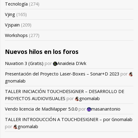
Tecnología
(274)
Vjing
(165)
Vjspain
(209)
Workshops
(277)
Nuevos hilos en los foros
Nuvation 3 (Gratis)
por
Anaideia D’Ark
Presentación del Proyecto Laser-Boxes – Sonar+D 2023
por
gnomalab
TALLER INICIACIÓN TOUCHDESIGNER – DESARROLLO DE
PROYECTOS AUDIOVISUALES
por
gnomalab
Vendo licencia de MadMapper 5.0.0
por
masanantonio
TALLER INTRODUCCIÓN A TOUCHDESIGNER – por Gnomalab
por
gnomalab