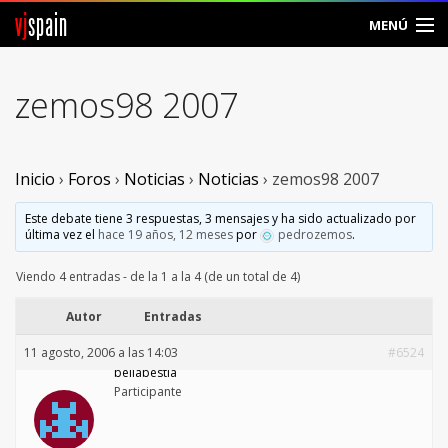
vj
spain
MENÚ
Comunidad
zemos98 2007
Foros
Noticias
Inicio
›
Foros
›
Noticias
›
Noticias
›
zemos98 2007
Vjspain
Este debate tiene 3 respuestas, 3 mensajes y ha sido actualizado por
última vez el
hace 19 años, 12 meses
por
pedrozemos
.
Ayuda
Viendo 4 entradas - de la 1 a la 4 (de un total de 4)
Contacto
Autor
Entradas
11 agosto, 2006 a las 14:03
#6524
Entrar
bellabestia
Participante
Crear Cuenta