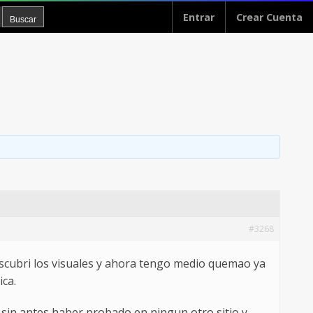
Entrar
Crear Cuenta
#3268
escubri los visuales y ahora tengo medio quemao ya
ica.
 sin antes haber probado en ningun otro sitio y