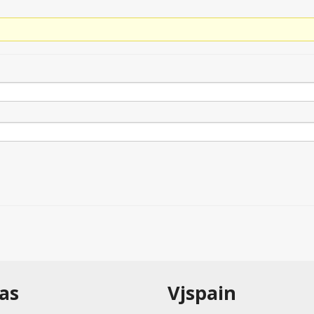
as
Vjspain