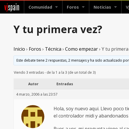
vj
spain
Comunidad
Foros
Noticias
V
Y tu primera vez?
Inicio
›
Foros
›
Técnica
›
Como empezar
›
Y tu primera
Este debate tiene 2 respuestas, 2 mensajes y ha sido actualizado por
Viendo 3 entradas - de la 1 a la 3 (de un total de 3)
Autor
Entradas
4 marzo, 2006 a las 23:57
Hola, soy nuevo aqui. Llevo poco t
el controlador midi y abandonados 
Pues a ver, mi pregunta viene al c