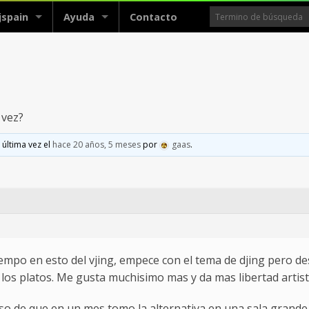
jspain
Ayuda
Contacto
 vez?
 última vez el
hace 20 años, 5 meses
por
gaas
.
iempo en esto del vjing, empece con el tema de djing pero d
los platos. Me gusta muchisimo mas y da mas libertad artist
aso de que en un mes tomo la alternativa en una sala grande