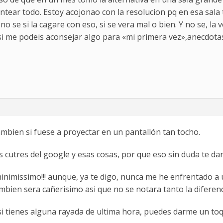
ear todo. Estoy acojonao con la resolucion pq en esa sala 
no se si la cagare con eso, si se vera mal o bien. Y no se, la
 si me podeis aconsejar algo para «mi primera vez»,anecdotas
ambien si fuese a proyectar en un pantallón tan tocho.
os cutres del google y esas cosas, por que eso sin duda te da
nimissimo!!! aunque, ya te digo, nunca me he enfrentado a 
bien sera cañerisimo asi que no se notara tanto la diferenci
i tienes alguna rayada de ultima hora, puedes darme un toq