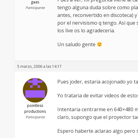
gaas
tengo alguna duda sobre como plant
Participante
antes, reconvertido en discoteca) y 
por el nervisismo q tengo. Asi que
los live os lo agradeceria.
Un saludo gente
5 marzo, 2006 a las 14:17
Pues joder, estaria acojonado yo t
Yo trataria de evitar videos de est
pointless
Intentaria centrarme en 640×480 mi
productions
claro, supongo que el proyector tam
Participante
Espero haberte aclarao algo pero s