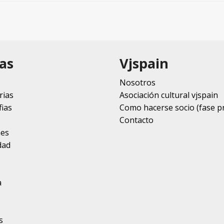
as
Vjspain
Nosotros
rias
Asociación cultural vjspain
ias
Como hacerse socio (fase p
Contacto
nes
dad
a
s