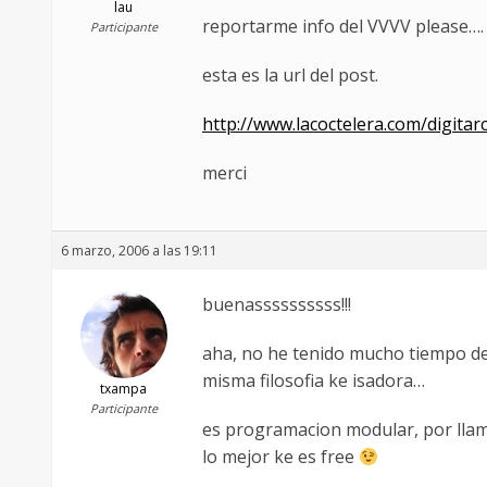
lau
reportarme info del VVVV please….
Participante
esta es la url del post.
http://www.lacoctelera.com/digita
merci
6 marzo, 2006 a las 19:11
buenassssssssss!!!
aha, no he tenido mucho tiempo de 
misma filosofia ke isadora…
txampa
Participante
es programacion modular, por llam
lo mejor ke es free