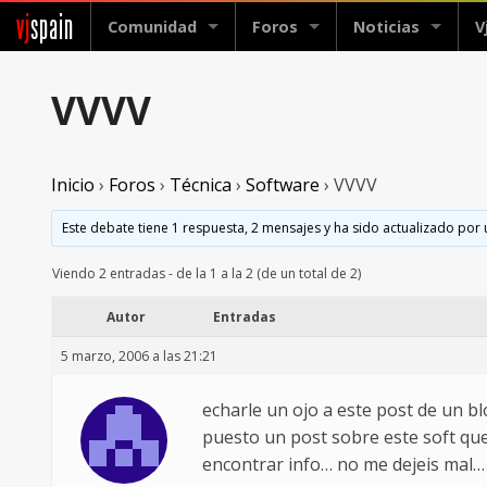
vj
spain
Comunidad
Foros
Noticias
V
VVVV
Inicio
›
Foros
›
Técnica
›
Software
›
VVVV
Este debate tiene 1 respuesta, 2 mensajes y ha sido actualizado por 
Viendo 2 entradas - de la 1 a la 2 (de un total de 2)
Autor
Entradas
5 marzo, 2006 a las 21:21
echarle un ojo a este post de un bl
puesto un post sobre este soft que 
encontrar info… no me dejeis mal…