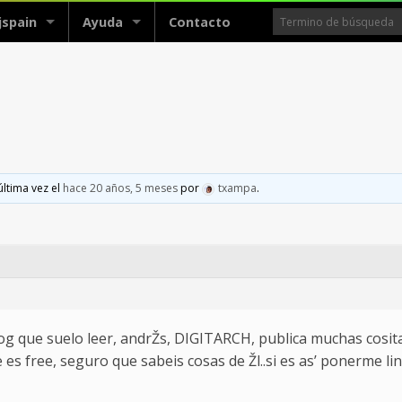
jspain
Ayuda
Contacto
última vez el
hace 20 años, 5 meses
por
txampa
.
og que suelo leer, andrŽs, DIGITARCH, publica muchas cositas
es free, seguro que sabeis cosas de Žl..si es as’ ponerme li