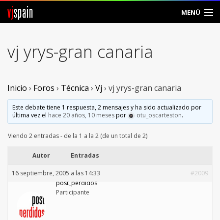
vj
spain
MENÚ
Comunidad
vj yrys-gran canaria
Foros
Noticias
Inicio
›
Foros
›
Técnica
›
Vj
›
vj yrys-gran canaria
Vjspain
Este debate tiene 1 respuesta, 2 mensajes y ha sido actualizado por
última vez el
hace 20 años, 10 meses
por
otu_oscarteston
.
Ayuda
Viendo 2 entradas - de la 1 a la 2 (de un total de 2)
Contacto
Autor
Entradas
16 septiembre, 2005 a las 14:33
#2009
Entrar
post_perdidos
Participante
Crear Cuenta