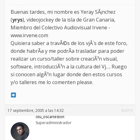
Buenas tardes, mi nombre es Yeray SÃ¡nchez
(
yrys
), videojockey de la isla de Gran Canaria,
Miembro del Colectivo Audiovisual Irvene -
www.irvene.com
Quisiera saber a travÃ©s de los vjÂ´s de este foro,
donde habrÃ­a y me podrÃ­a trasladar para poder
realizar un curso/taller sobre creaciÃ³n visual,
software, introducciÃ³n a la cultura del Vj…. Ruego
si conocen algÃºn lugar donde den estos cursos
y/o talleres me lo comenten please.
17 septiembre, 2005 a las 14:32
#2019
otu_oscarteston
Superadministrador